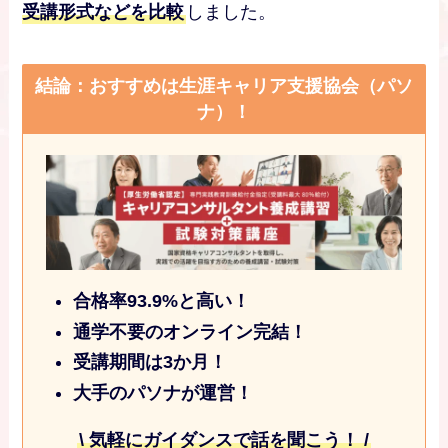
受講形式などを比較
しました。
結論：おすすめは生涯キャリア支援協会（パソ
ナ）！
合格率93.9%と高い！
通学不要のオンライン完結！
受講期間は3か月！
大手のパソナが運営！
\
気軽にガイダンス
で話を聞こう！ /