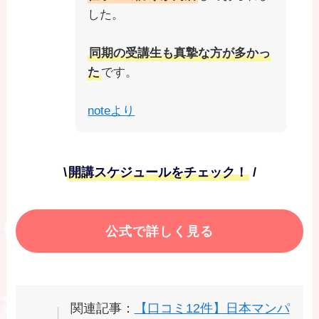
した。
同期の受講生も真摯な方が多かっ
た
です。
noteより
\
開講スケジュールをチェック！
/
公式で詳しく見る
関連記事：
【口コミ12件】日本マンパ