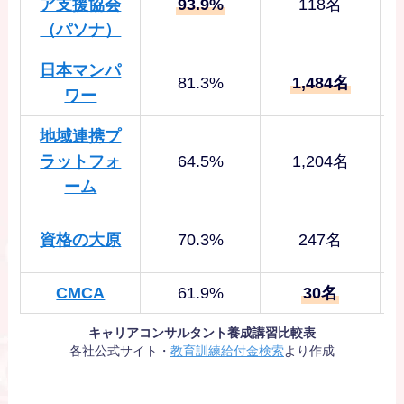
ア支援協会
93.9%
118名
（パソナ）
日本マンパ
81.3%
1,484名
ワー
地域連携プ
ラットフォ
64.5%
1,204名
ーム
資格の大原
70.3%
247名
CMCA
61.9%
30名
キャリアコンサルタント養成講習比較表
各社公式サイト・
教育訓練給付金検索
より作成