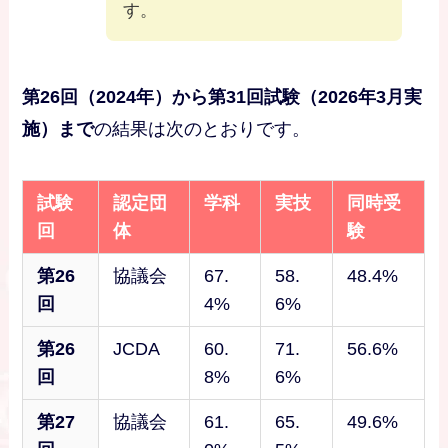
す。
第26回（2024年）から第31回試験（2026年3月実
施）まで
の結果は次のとおりです。
試験
認定団
学科
実技
同時受
回
体
験
第26
協議会
67.
58.
48.4%
回
4%
6%
第26
JCDA
60.
71.
56.6%
回
8%
6%
第27
協議会
61.
65.
49.6%