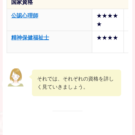
国家資格
公認心理師
★★★★
2
★
円
精神保健福祉士
★★★★
1
円
それでは、それぞれの資格を詳し
く見ていきましょう。