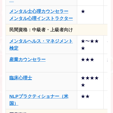
メンタル士心理カウンセラー
★
6
メンタル心理インストラクター
民間資格：中級者・上級者向け
メンタルヘルス・マネジメント
★〜★★
4
検定
★
産業カウンセラー
★★★
約
円
臨床心理士
★★★★
3
★
円
NLPプラクティショナー（米
★★
5
国）