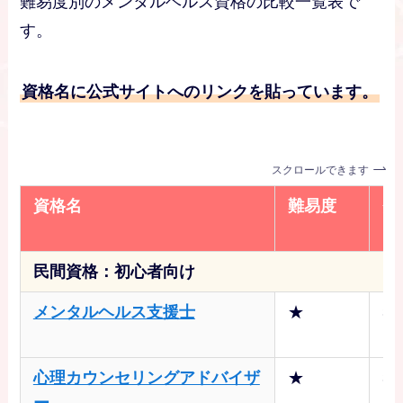
難易度別のメンタルヘルス資格の比較一覧表で
す。
資格名に公式サイトへのリンクを貼っています。
スクロールできます
資格名
難易度
費
民間資格
：初心者向け
メンタルヘルス支援士
★
3
円
心理カウンセリングアドバイザ
★
3
ー
円